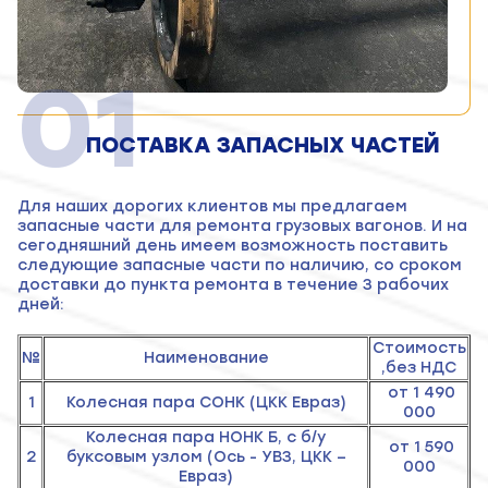
01
ПОСТАВКА ЗАПАСНЫХ ЧАСТЕЙ
Для наших дорогих клиентов мы предлагаем
запасные части для ремонта грузовых вагонов. И на
сегодняшний день имеем возможность поставить
следующие запасные части по наличию, со сроком
доставки до пункта ремонта в течение 3 рабочих
дней:
Стоимость
№
Наименование
,без НДС
от 1 490
1
Колесная пара СОНК (ЦКК Евраз)
000
Колесная пара НОНК Б, с б/у
от 1 590
2
буксовым узлом (Ось - УВЗ, ЦКК –
000
Евраз)